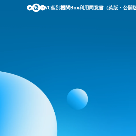
202605JVC個別機関Box利用同意書（英版・公開版